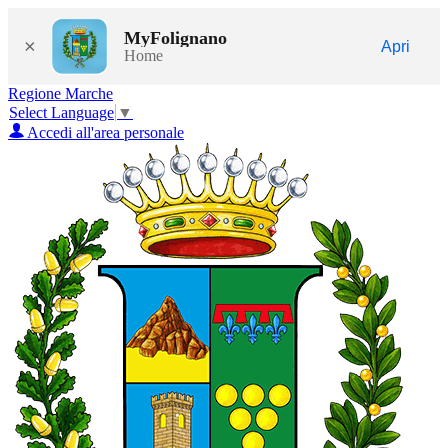
MyFolignano
×
Apri
Home
Regione Marche
Select Language
▼
Accedi all'area personale