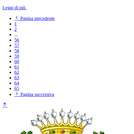
Leggi di più
Pagina precedente
1
2
...
56
57
58
59
60
61
62
63
64
65
Pagina successiva