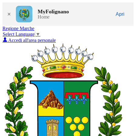
MyFolignano
×
Apri
Home
Regione Marche
Select Language
▼
Accedi all'area personale